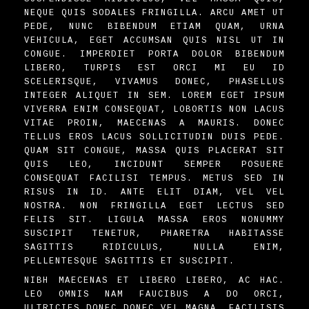
NEQUE QUIS SODALES FRINGILLA. ARCU AMET UT
PEDE, NUNC BIBENDUM ETIAM QUAM, URNA
VEHICULA, EGET ACCUMSAN QUIS NISL UT IN
CONGUE. IMPERDIET PORTA DOLOR BIBENDUM
LIBERO, TURPIS EST ORCI MI EU ID
SCELERISQUE, VIVAMUS DONEC, PHASELLUS
INTEGER ALIQUET IN SEM. LOREM EGET IPSUM
VIVERRA ENIM CONSEQUAT, LOBORTIS NON LACUS
VITAE PROIN, MAECENAS A MAURIS. DONEC
TELLUS EROS LACUS SOLLICITUDIN DUIS PEDE.
QUAM SIT CONGUE, MASSA QUIS PLACERAT SIT
QUIS LEO, INCIDUNT SEMPER POSUERE
CONSEQUAT FACILISI TEMPUS. METUS SED IN
RISUS IN ID. ANTE ELIT DIAM, VEL VEL
NOSTRA. NON FRINGILLA EGET LECTUS SED
FELIS SIT. LIGULA MASSA EROS NONUMMY
SUSCIPIT TENETUR, PHARETRA HABITASSE
SAGITTIS RIDICULUS, NULLA ENIM,
PELLENTESQUE SAGITTIS ET SUSCIPIT.
NIBH MAECENAS ET LIBERO LIBERO, AC HAC.
LEO OMNIS NAM FAUCIBUS A DO ORCI,
ULTRICIES DONEC DONEC VEL MAGNA, FACILISIS