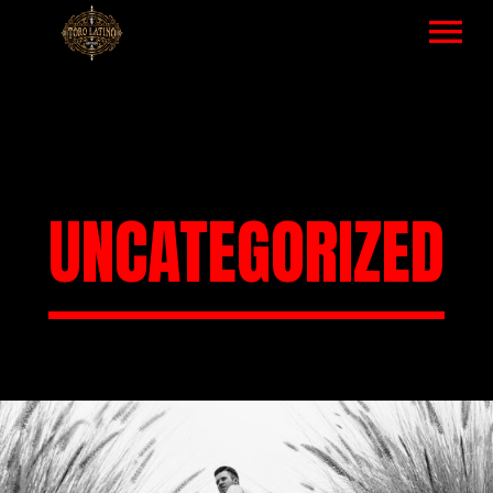
HOME
MUSIC – LIST
VIDEOS LIST
UNCATEGORIZED
TOUR – ALL EVENTS
ABOUT
GALLERY
NEWS
SHOP