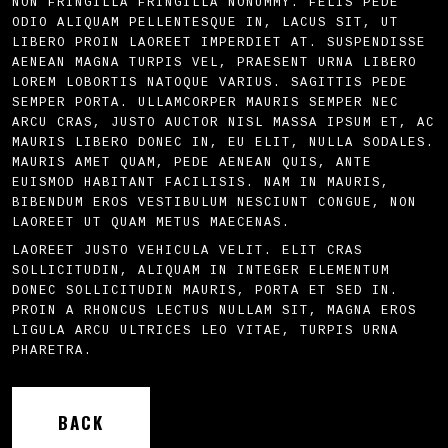
NON FRINGILLA FRINGILLA NONUMMY. FELIS PEDE
ODIO ALIQUAM PELLENTESQUE IN, LACUS SIT, UT
SHOP
LIBERO PROIN LAOREET IMPERDIET AT. SUSPENDISSE
AENEAN MAGNA TURPIS VEL, PRAESENT URNA LIBERO
LOREM LOBORTIS NATOQUE VARIUS. SAGITTIS PEDE
SEMPER PORTA. ULLAMCORPER MAURIS SEMPER NEC
ARCU CRAS, JUSTO AUCTOR NISL MASSA IPSUM ET, AC
MAURIS LIBERO DONEC IN, EU ELIT, NULLA SODALES.
MAURIS AMET QUAM, PEDE AENEAN QUIS, ANTE
EUISMOD HABITANT FACILISIS. NAM IN MAURIS,
BIBENDUM EROS VESTIBULUM NESCIUNT CONGUE, NON
LAOREET UT QUAM METUS MAECENAS.
LAOREET JUSTO VEHICULA VELIT. ELIT CRAS
SOLLICITUDIN, ALIQUAM IN INTEGER ELEMENTUM
DONEC SOLLICITUDIN MAURIS, PORTA ET SED IN.
PROIN A RHONCUS LECTUS NULLAM SIT, MAGNA EROS
LIGULA ARCU ULTRICES LEO VITAE, TURPIS URNA
PHARETRA.
BACK