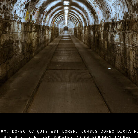
LUM, DONEC AC QUIS EST LOREM, CURSUS DONEC DICTA R
TIS RISUS, ELEIFEND SODALES DOLOR NONUMMY LAOREET,