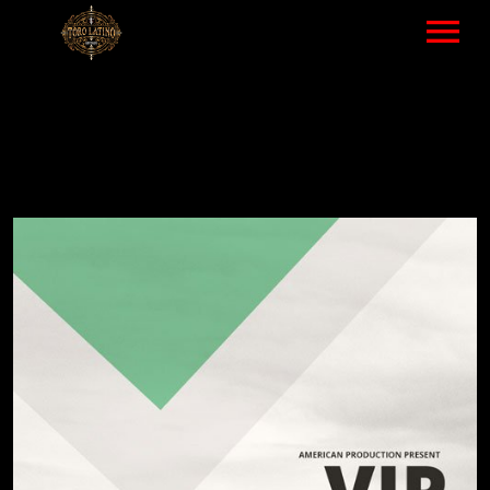
HOME
MUSIC – LIST
VIDEOS LIST
TOUR – ALL EVENTS
ABOUT
GALLERY
NEWS
SHOP