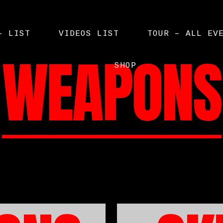
– LIST
VIDEOS LIST
TOUR – ALL EV
WEAPONS
SHOP